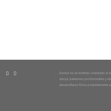
Domus es un instituto orientado al 
danza, bailarines profesionales y 
desarrollarse física y mentalmente a