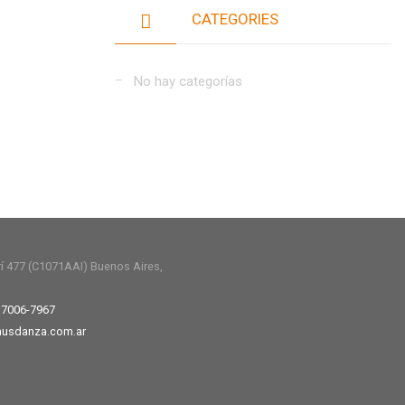
CATEGORIES
No hay categorías
rí 477 (C1071AAI) Buenos Aires,
 7006-7967
usdanza.com.ar