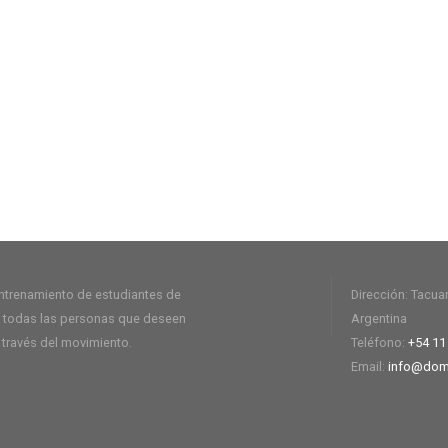
entrenamiento de estudiantes de
Dirección: Tacua
de todas las personas que deseen
Argentina
 través del movimiento.
Teléfono:
+54 11
Email:
info@dom